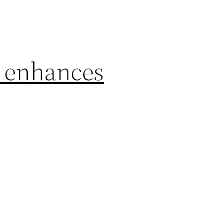
o enhances