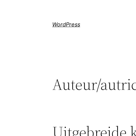
Aller
au
contenu
WordPress
Auteur/autri
Uitgebreide 