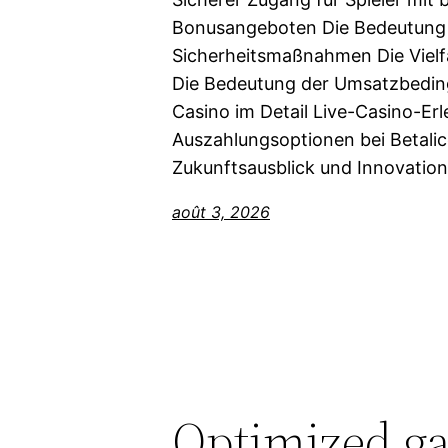
Bonusangeboten Die Bedeutung e
Sicherheitsmaßnahmen Die Vielfa
Die Bedeutung der Umsatzbedin
Casino im Detail Live-Casino-E
Auszahlungsoptionen bei Betali
Zukunftsausblick und Innovatione
août 3, 2026
Optimized ga