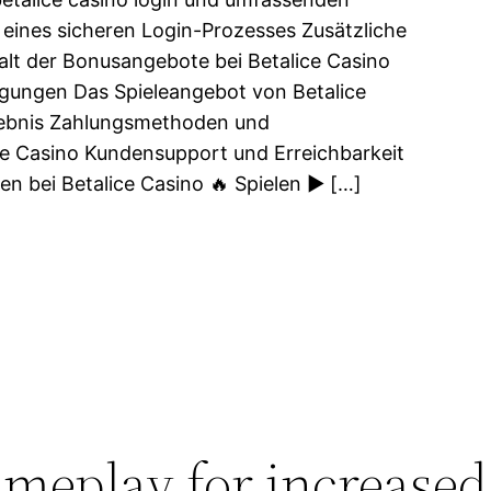
ines sicheren Login-Prozesses Zusätzliche
lt der Bonusangebote bei Betalice Casino
gungen Das Spieleangebot von Betalice
rlebnis Zahlungsmethoden und
ce Casino Kundensupport und Erreichbarkeit
n bei Betalice Casino 🔥 Spielen ▶️ […]
meplay for increased