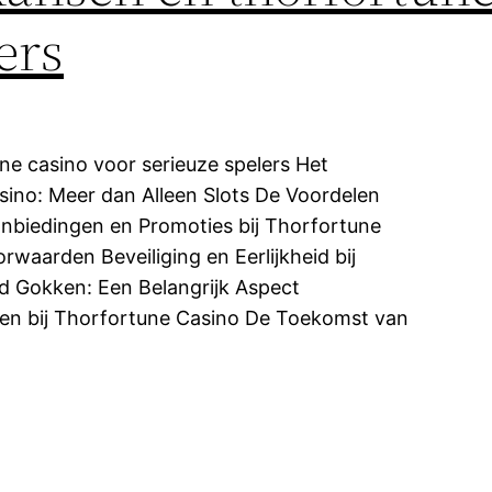
ers
ne casino voor serieuze spelers Het
ino: Meer dan Alleen Slots De Voordelen
nbiedingen en Promoties bij Thorfortune
waarden Beveiliging en Eerlijkheid bij
 Gokken: Een Belangrijk Aspect
en bij Thorfortune Casino De Toekomst van