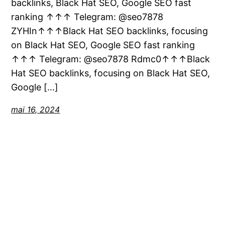
backlinks, Black Hat SEO, Google SEO fast
ranking ↑↑↑ Telegram: @seo7878
ZYHIn↑↑↑Black Hat SEO backlinks, focusing
on Black Hat SEO, Google SEO fast ranking
↑↑↑ Telegram: @seo7878 Rdmc0↑↑↑Black
Hat SEO backlinks, focusing on Black Hat SEO,
Google […]
mai 16, 2024