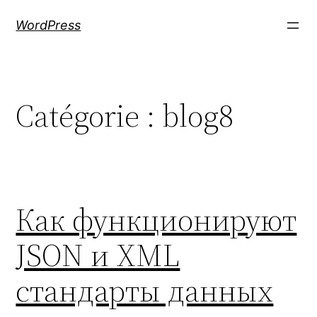
Aller
WordPress
au
contenu
Catégorie :
blog8
Как функционируют
JSON и XML
стандарты данных