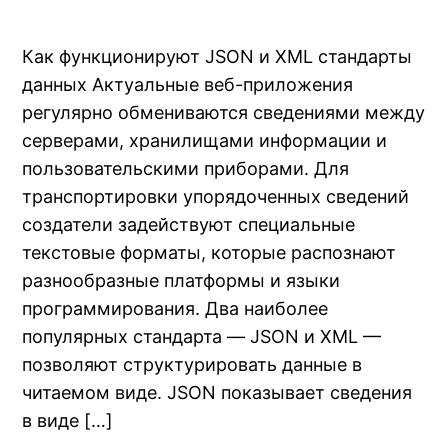
Как функционируют JSON и XML стандарты
данных Актуальные веб-приложения
регулярно обмениваются сведениями между
серверами, хранилищами информации и
пользовательскими приборами. Для
транспортировки упорядоченных сведений
создатели задействуют специальные
текстовые форматы, которые распознают
разнообразные платформы и языки
программирования. Два наиболее
популярных стандарта — JSON и XML —
позволяют структурировать данные в
читаемом виде. JSON показывает сведения
в виде […]