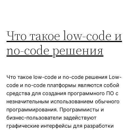
Что такое low-code и
no-code решения
Что такое low-code и no-code решения Low-
code и no-code платформы являются собой
средства для создания программного ПО с
незначительным использованием обычного
программирования. Программисты и
бизнес-пользователи задействуют
графические интерфейсы для разработки