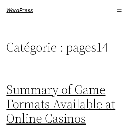
Aller
WordPress
au
contenu
Catégorie :
pages14
Summary of Game
Formats Available at
Online Casinos