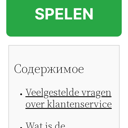
SPELEN
Содержимое
Veelgestelde vragen
over klantenservice
Wat is de