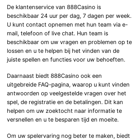
De klantenservice van 888Casino is
beschikbaar 24 uur per dag, 7 dagen per week.
U kunt contact opnemen met hun team via e-
mail, telefoon of live chat. Hun team is
beschikbaar om uw vragen en problemen op te
lossen en u te helpen bij het vinden van de
juiste spellen en functies voor uw behoeften.
Daarnaast biedt 888Casino ook een
uitgebreide FAQ-pagina, waarop u kunt vinden
antwoorden op veelgestelde vragen over het
spel, de registratie en de betalingen. Dit kan
helpen om uw zoektocht naar informatie te
versnellen en u te besparen tijd en moeite.
Om uw spelervaring nog beter te maken, biedt