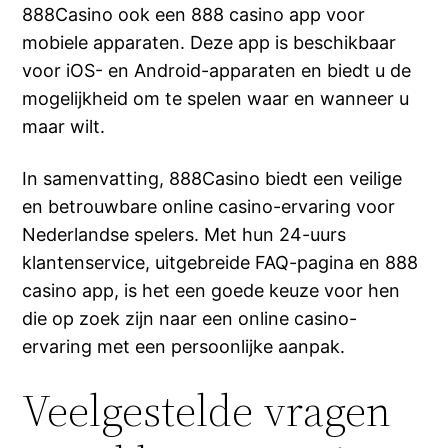
888Casino ook een 888 casino app voor
mobiele apparaten. Deze app is beschikbaar
voor iOS- en Android-apparaten en biedt u de
mogelijkheid om te spelen waar en wanneer u
maar wilt.
In samenvatting, 888Casino biedt een veilige
en betrouwbare online casino-ervaring voor
Nederlandse spelers. Met hun 24-uurs
klantenservice, uitgebreide FAQ-pagina en 888
casino app, is het een goede keuze voor hen
die op zoek zijn naar een online casino-
ervaring met een persoonlijke aanpak.
Veelgestelde vragen