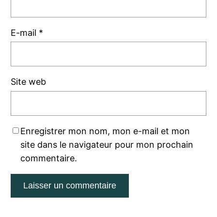
E-mail
*
Site web
Enregistrer mon nom, mon e-mail et mon
site dans le navigateur pour mon prochain
commentaire.