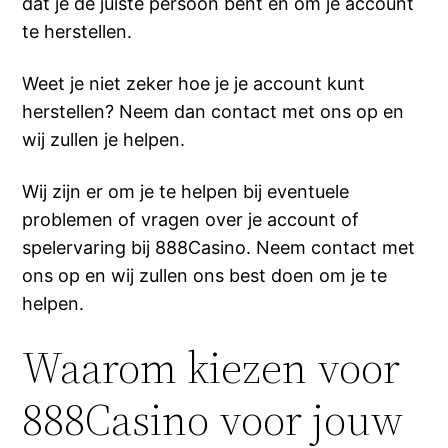
dat je de juiste persoon bent en om je account
te herstellen.
Weet je niet zeker hoe je je account kunt
herstellen? Neem dan contact met ons op en
wij zullen je helpen.
Wij zijn er om je te helpen bij eventuele
problemen of vragen over je account of
spelervaring bij 888Casino. Neem contact met
ons op en wij zullen ons best doen om je te
helpen.
Waarom kiezen voor
888Casino voor jouw