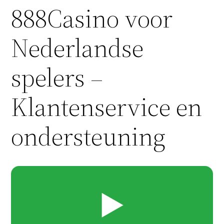
888Casino voor
Nederlandse
spelers –
Klantenservice en
ondersteuning
▶️