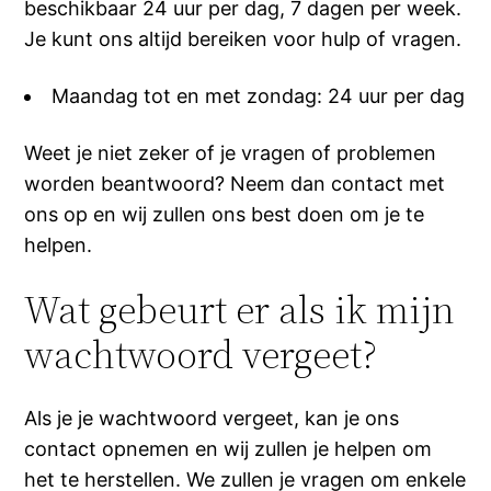
beschikbaar 24 uur per dag, 7 dagen per week.
Je kunt ons altijd bereiken voor hulp of vragen.
Maandag tot en met zondag: 24 uur per dag
Weet je niet zeker of je vragen of problemen
worden beantwoord? Neem dan contact met
ons op en wij zullen ons best doen om je te
helpen.
Wat gebeurt er als ik mijn
wachtwoord vergeet?
Als je je wachtwoord vergeet, kan je ons
contact opnemen en wij zullen je helpen om
het te herstellen. We zullen je vragen om enkele