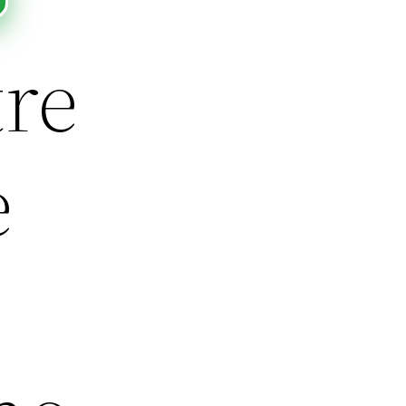
tre
e