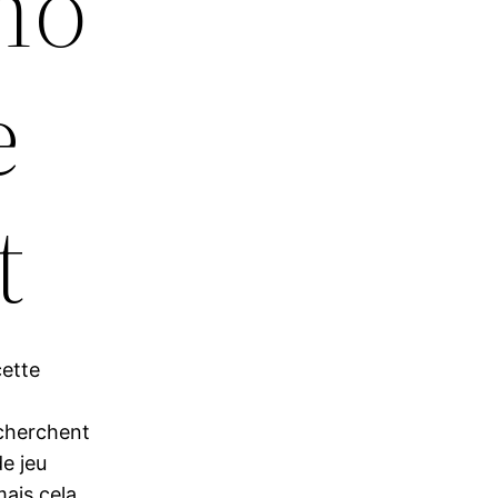
no
e
t
cette
echerchent
e jeu
mais cela