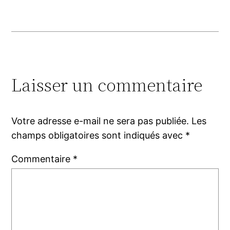
Laisser un commentaire
Votre adresse e-mail ne sera pas publiée.
Les
champs obligatoires sont indiqués avec
*
Commentaire
*