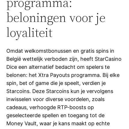
programma:
beloningen voor je
loyaliteit
Omdat welkomstbonussen en gratis spins in
België wettelijk verboden zijn, heeft StarCasino
Dice een alternatief bedacht om spelers te
belonen: het Xtra Payouts programma. Bij elke
spin, bet of game die je speelt, verdien je
Starcoins. Deze Starcoins kun je vervolgens
inwisselen voor diverse voordelen, zoals
cadeaus, verhoogde RTP-boosts op
geselecteerde spellen en toegang tot de
Money Vault, waar je kans maakt op echte