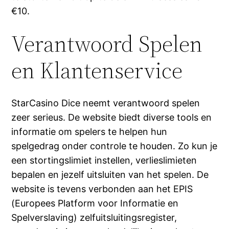
€10.
Verantwoord Spelen
en Klantenservice
StarCasino Dice neemt verantwoord spelen
zeer serieus. De website biedt diverse tools en
informatie om spelers te helpen hun
spelgedrag onder controle te houden. Zo kun je
een stortingslimiet instellen, verlieslimieten
bepalen en jezelf uitsluiten van het spelen. De
website is tevens verbonden aan het EPIS
(Europees Platform voor Informatie en
Spelverslaving) zelfuitsluitingsregister,