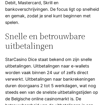
Debit, Mastercard, Skrill en
bankoverschrijvingen. De focus ligt op snelheid
en gemak, zodat je snel kunt beginnen met
spelen.
Snelle en betrouwbare
uitbetalingen
StarCasino Dice staat bekend om zijn snelle
uitbetalingen. Uitbetalingen naar e-wallets
worden vaak binnen 24 uur of zelfs direct
verwerkt. Uitbetalingen naar bankrekeningen
duren doorgaans 2 tot 5 werkdagen, wat nog
steeds een van de snelste uitbetalingstijden op
de Belgische online casinomarkt is. De