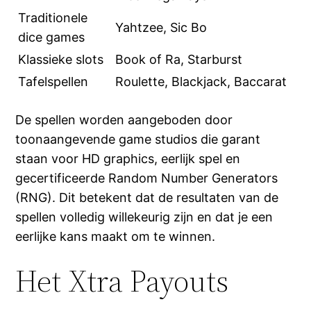
Traditionele
Yahtzee, Sic Bo
dice games
Klassieke slots
Book of Ra, Starburst
Tafelspellen
Roulette, Blackjack, Baccarat
De spellen worden aangeboden door
toonaangevende game studios die garant
staan voor HD graphics, eerlijk spel en
gecertificeerde Random Number Generators
(RNG). Dit betekent dat de resultaten van de
spellen volledig willekeurig zijn en dat je een
eerlijke kans maakt om te winnen.
Het Xtra Payouts