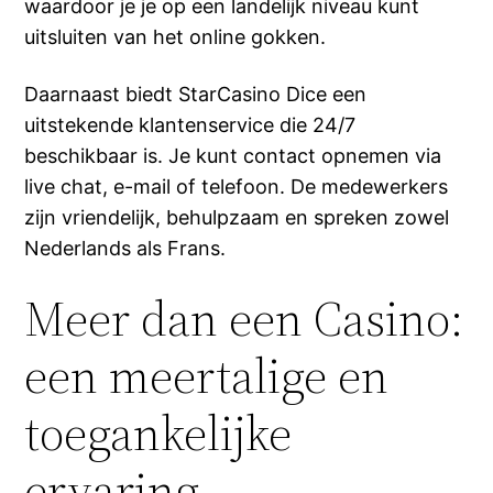
waardoor je je op een landelijk niveau kunt
uitsluiten van het online gokken.
Daarnaast biedt StarCasino Dice een
uitstekende klantenservice die 24/7
beschikbaar is. Je kunt contact opnemen via
live chat, e-mail of telefoon. De medewerkers
zijn vriendelijk, behulpzaam en spreken zowel
Nederlands als Frans.
Meer dan een Casino:
een meertalige en
toegankelijke
ervaring