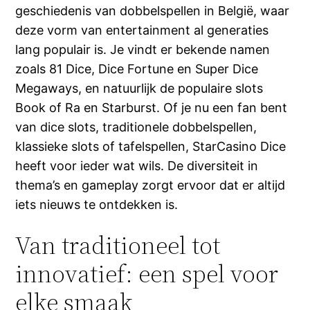
geschiedenis van dobbelspellen in België, waar
deze vorm van entertainment al generaties
lang populair is. Je vindt er bekende namen
zoals 81 Dice, Dice Fortune en Super Dice
Megaways, en natuurlijk de populaire slots
Book of Ra en Starburst. Of je nu een fan bent
van dice slots, traditionele dobbelspellen,
klassieke slots of tafelspellen, StarCasino Dice
heeft voor ieder wat wils. De diversiteit in
thema’s en gameplay zorgt ervoor dat er altijd
iets nieuws te ontdekken is.
Van traditioneel tot
innovatief: een spel voor
elke smaak