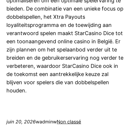
optimaliseren om een optimale spelervaring te
bieden. De combinatie van een unieke focus op
dobbelspellen, het Xtra Payouts
loyaliteitsprogramma en de toewijding aan
verantwoord spelen maakt StarCasino Dice tot
een toonaangevend online casino in België. Er
zijn plannen om het spelaanbod verder uit te
breiden en de gebruikerservaring nog verder te
verbeteren, waardoor StarCasino Dice ook in
de toekomst een aantrekkelijke keuze zal
blijven voor spelers die van dobbelspellen
houden.
juin 20, 2026
wadminw
Non classé