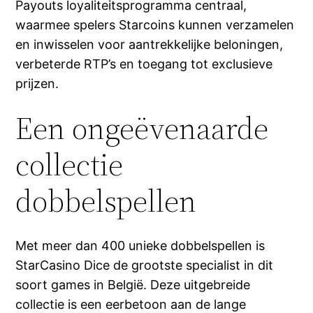
Payouts loyaliteitsprogramma centraal,
waarmee spelers Starcoins kunnen verzamelen
en inwisselen voor aantrekkelijke beloningen,
verbeterde RTP’s en toegang tot exclusieve
prijzen.
Een ongeëvenaarde
collectie
dobbelspellen
Met meer dan 400 unieke dobbelspellen is
StarCasino Dice de grootste specialist in dit
soort games in België. Deze uitgebreide
collectie is een eerbetoon aan de lange