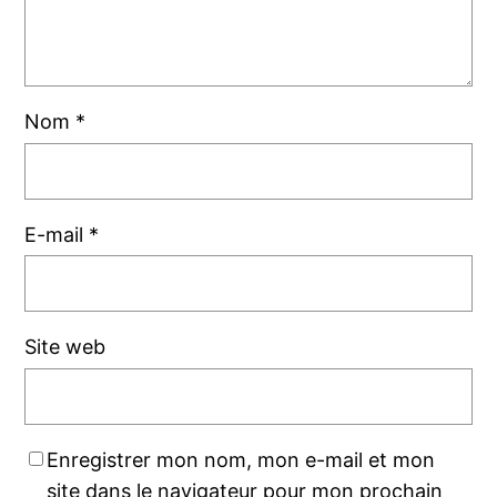
Nom
*
E-mail
*
Site web
Enregistrer mon nom, mon e-mail et mon
site dans le navigateur pour mon prochain