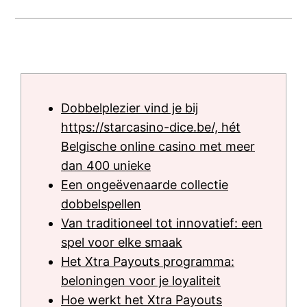
Dobbelplezier vind je bij
https://starcasino-dice.be/, hét
Belgische online casino met meer
dan 400 unieke
Een ongeëvenaarde collectie
dobbelspellen
Van traditioneel tot innovatief: een
spel voor elke smaak
Het Xtra Payouts programma:
beloningen voor je loyaliteit
Hoe werkt het Xtra Payouts