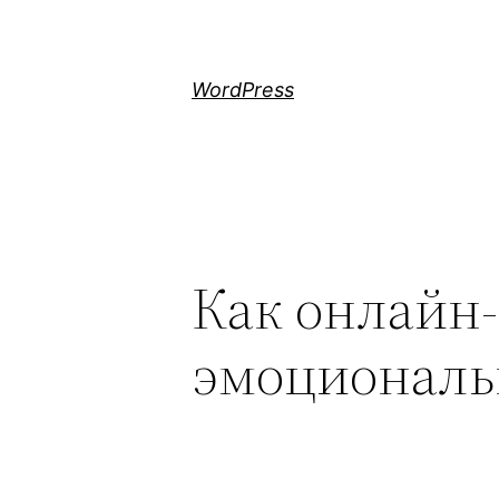
Aller
au
contenu
WordPress
Как онлайн-
эмоциональ