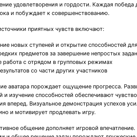
ние удовлетворения и гордости. Каждая победа
ока и побуждает к совершенствованию.
сточники приятных чувств включают:
ие новых ступеней и открытие способностей дл
едких предметов за завершение непростых зада
 работа с отрядом в групповых режимах
езультатов со части других участников
ие аватара порождает ощущение прогресса. Разв
й и изучение способностей обеспечивают чувство
я вперед. Визуальное демонстрация успехов ус
ино и мотивирует продлевать игру.
ивное общение дополняет игровой впечатление.
ми и общее решение задач порождают дружеские 