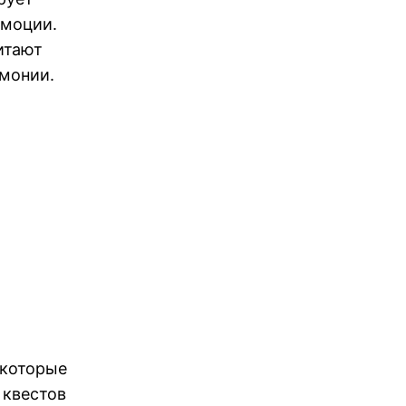
эмоции.
итают
рмонии.
 которые
 квестов