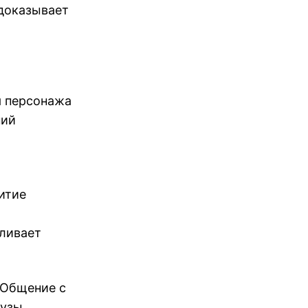
 доказывает
я персонажа
ний
итие
иливает
 Общение с
узы.