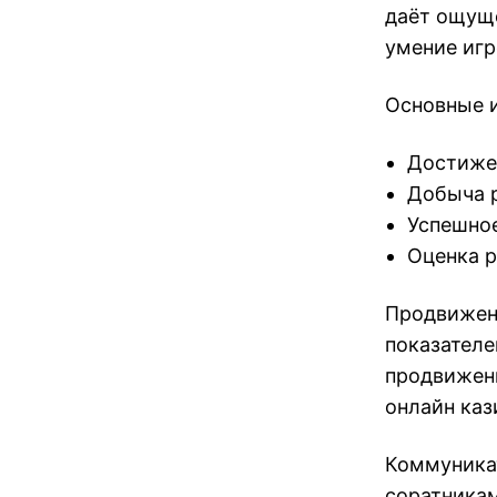
даёт ощуще
умение игр
Основные и
Достижен
Добыча р
Успешное
Оценка р
Продвижен
показателе
продвижени
онлайн каз
Коммуникат
соратника