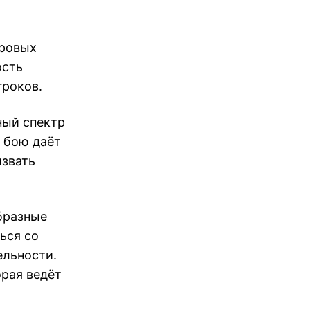
гровых
ость
гроков.
ный спектр
 бою даёт
ызвать
бразные
ься со
ельности.
орая ведёт