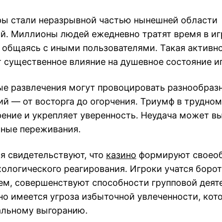
ры стали неразрывной частью нынешней области
й. Миллионы людей ежедневно тратят время в и
 общаясь с иными пользователями. Такая активн
 существенное влияние на душевное состояние и
е развлечения могут провоцировать разнообраз
й — от восторга до огорчения. Триумф в трудном
ение и укрепляет уверенность. Неудача может в
ьные переживания.
я свидетельствуют, что
казино
формируют своео
ологического реагирования. Игроки учатся борот
м, совершенствуют способности групповой деят
о имеется угроза избыточной увлеченности, кот
альному выгоранию.