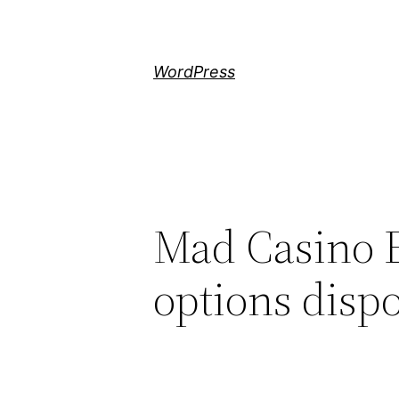
Aller
au
contenu
WordPress
Mad Casino E
options disp