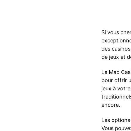
Si vous che
exceptionne
des casinos
de jeux et d
Le Mad Casi
pour offrir
jeux à votre
traditionnel
encore.
Les options
Vous pouvez