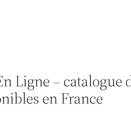
n Ligne – catalogue d
onibles en France