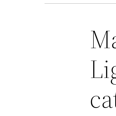
Ma
Li
ca