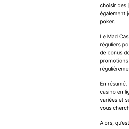
choisir des
également jo
poker.
Le Mad Casi
réguliers p
de bonus de
promotions s
régulièremen
En résumé, 
casino en li
variées et 
vous cherch
Alors, qu’e