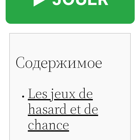
Содержимое
Les jeux de
hasard et de
chance