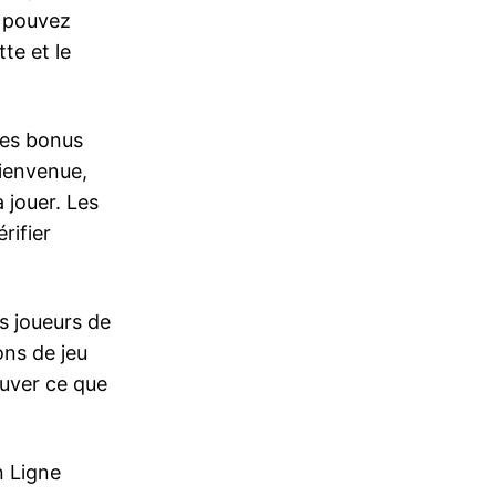
s pouvez
tte et le
des bonus
bienvenue,
 jouer. Les
rifier
s joueurs de
ons de jeu
ouver ce que
n Ligne